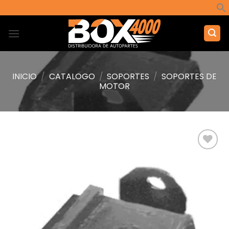
Saltar
al
contenido
INICIO
/
CATALOGO
/
SOPORTES
/
SOPORTES DE
MOTOR
Añadir
a la
lista de
deseos