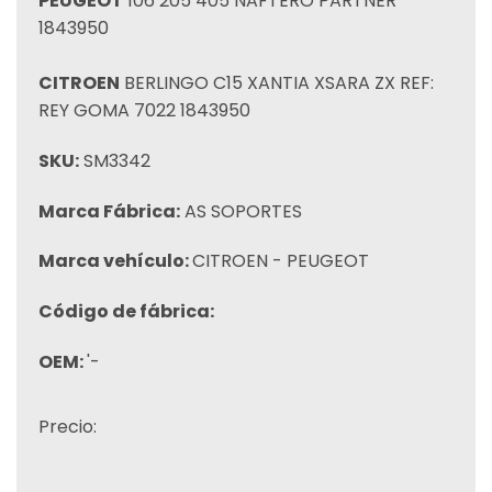
PEUGEOT
106 205 405 NAFTERO PARTNER
1843950
CITROEN
BERLINGO C15 XANTIA XSARA ZX REF:
REY GOMA 7022 1843950
SKU:
SM3342
Marca Fábrica:
AS SOPORTES
Marca vehículo:
CITROEN - PEUGEOT
Código de fábrica:
OEM:
'-
Precio: