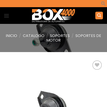
Saltar
al
contenido
INICIO
/
CATALOGO
/
SOPORTES
/
SOPORTES DE
MOTOR
Añadir
a la
lista de
deseos