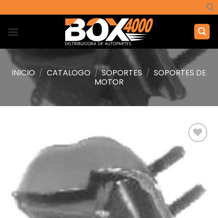
Saltar
al
contenido
INICIO
/
CATALOGO
/
SOPORTES
/
SOPORTES DE
MOTOR
Añadir
a la
lista de
deseos