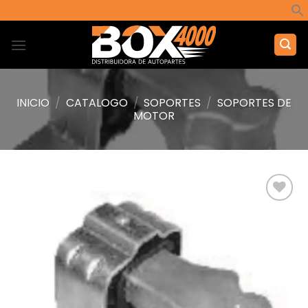
Saltar
al
contenido
INICIO
/
CATALOGO
/
SOPORTES
/
SOPORTES DE
MOTOR
Añadir
a la
lista de
deseos