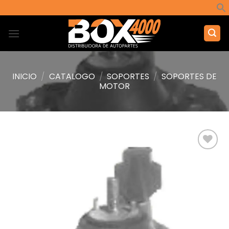
Saltar
al
contenido
INICIO
/
CATALOGO
/
SOPORTES
/
SOPORTES DE
MOTOR
Añadir
a la
lista de
deseos