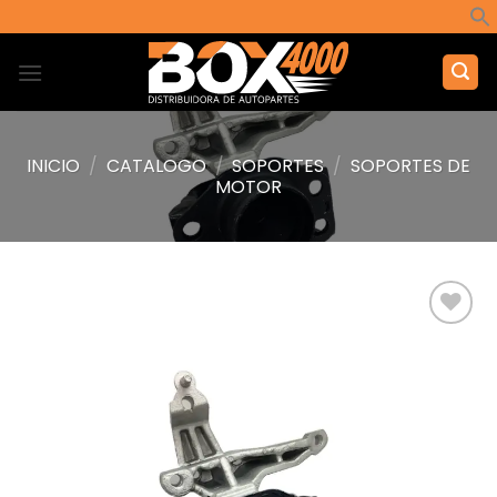
Saltar
al
contenido
INICIO
/
CATALOGO
/
SOPORTES
/
SOPORTES DE
MOTOR
Añadir
a la
lista de
deseos