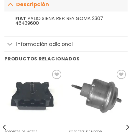
Descripción
FIAT
PALIO SIENA REF: REY GOMA 2307
46439600
Información adicional
PRODUCTOS RELACIONADOS
Añadir
Añadir
a la
a la
lista de
lista de
deseos
deseos
SOPORTES DE MOTOR
SOPORTES DE MOTOR