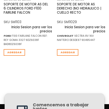
SOPORTE DE MOTOR AS DEL
SOPORTE DE MOTOR AS
6 CILINDROS FORD F100
DERECHO |NO HIDRAULICO |
FAIRLINE FALCON
CUELLO RECTO
SKU SM1103
SKU SM11029
Inicia Sesion para ver los
Inicia Sesion para ver los
precios
precios
FORD
F100 FAIRLANE FALCON REF:
CHEVROLET
VECTRA 8V 16V
REY GOMA 3327 6DZ6038F
NAFTERO DESDE97 90495447
BAD8DZ6038F
AGREGAR
AGREGAR
Comencemos a trabajar
juntos