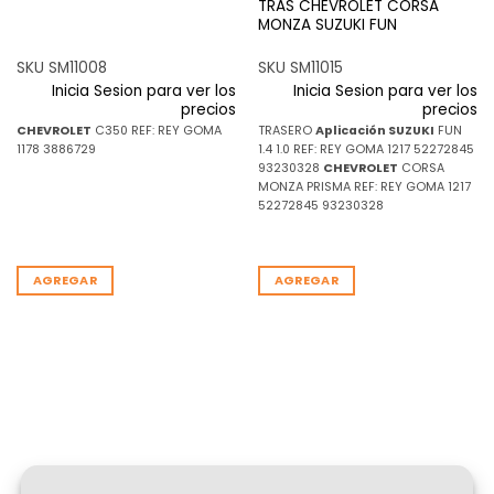
TRAS CHEVROLET CORSA
MONZA SUZUKI FUN
SKU SM11008
SKU SM11015
Inicia Sesion para ver los
Inicia Sesion para ver los
precios
precios
CHEVROLET
C350 REF: REY GOMA
TRASERO
Aplicación
SUZUKI
FUN
1178 3886729
1.4 1.0 REF: REY GOMA 1217 52272845
93230328
CHEVROLET
CORSA
MONZA PRISMA REF: REY GOMA 1217
52272845 93230328
AGREGAR
AGREGAR