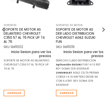
SOPORTES
SOPORTES DE MOTOR
SOPORTE DE MOTOR AS
SOPORTE DE MOTOR AS
DELANTERO CHEVROLET
DER LADO DISTRIBUCION
C350 57 AL 76 PICK UP 74
CHEVROLET AGILE SUZUKI
AL 76
FUN
SKU SM11002
SKU SM11019
Inicia Sesion para ver los
Inicia Sesion para ver los
precios
precios
SOPORTE DE MOTOR AS DELANTERO
DERECHO | LADO DISTRIBUCION
CHEVROLET C350 57 AL 76 PICK UP
Aplicación
SUZUKI
FUN 1.4 1.0 REF:
74 AL 76
REY GOMA 1219 93305641
CHEVROLET
AGILE CELTA PRISMA
CORSA 1.4 1.6 NAFTERO DESDE 96
CON A A REF: REY GOMA 1219
93305641
AGREGAR
AGREGAR