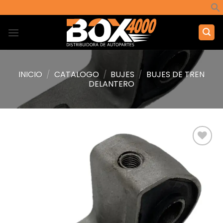
Saltar
al
contenido
INICIO
/
CATALOGO
/
BUJES
/
BUJES DE TREN
DELANTERO
Añadir
a la
lista de
deseos