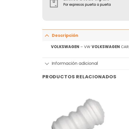
Por expresos puerta a puerta
Descripción
VOLKSWAGEN
– VW
VOLKSWAGEN
CARA
Información adicional
PRODUCTOS RELACIONADOS
Añadir
Añadir
a la
a la
lista
lista
de
de
deseos
deseos