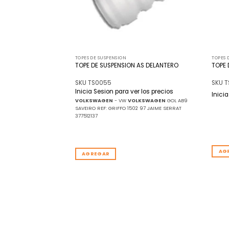
TOPES DE SUSPENSION
TOPES 
 AS TRASERO
TOPE DE SUSPENSION AS DELANTERO
TOPE 
SKU TS0055
SKU 
r los precios
Inicia Sesion para ver los precios
Inici
LKSWAGEN
CARAT GACEL
VOLKSWAGEN
- VW
VOLKSWAGEN
GOL AB9
 JAIME SERRAT 40079
SAVEIRO REF: GRIFFO 1502 97 JAIME SERRAT
377512137
AG
AGREGAR