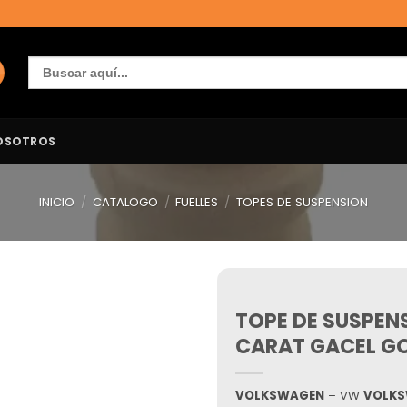
Buscar:
OSOTROS
INICIO
/
CATALOGO
/
FUELLES
/
TOPES DE SUSPENSION
TOPE DE SUSPEN
Añadir
a la
CARAT GACEL G
lista de
deseos
VOLKSWAGEN
– VW
VOLK