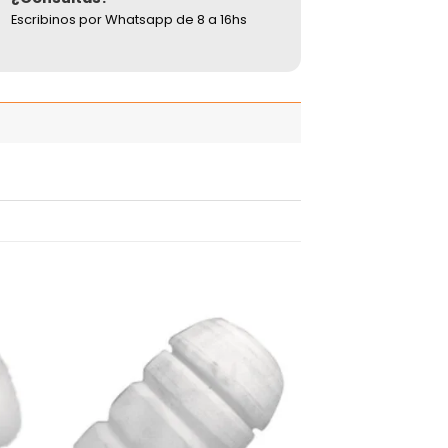
Escribinos por Whatsapp de 8 a 16hs
adir
Añadir
 la
a la
ista
lista
de
de
seos
deseos