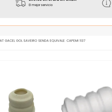
El mejor servicio
T GACEL GOL SAVEIRO SENDA EQUIVALE: CAPEMI 1137
Añadir
Añ
a la
a
lista
l
de
deseos
de