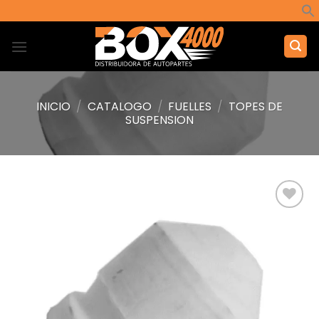
Saltar
al
contenido
INICIO
/
CATALOGO
/
FUELLES
/
TOPES DE
SUSPENSION
Añadir
a la
lista de
deseos