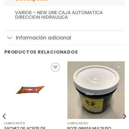
VARIOS – NEW LINE CAJA AUTOMATICA
DIRECCION HIDRAULICA
Información adicional
PRODUCTOS RELACIONADOS
Añadir
Añadir
a la
a la
lista de
lista de
deseos
deseos
LUBRICANTES
LUBRICANTES
SACHET DE ACEITE DE
POTE GRASA MULTIUSO