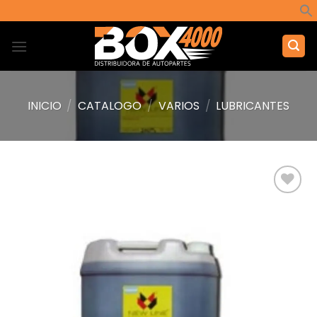
Saltar
al
contenido
INICIO
/
CATALOGO
/
VARIOS
/
LUBRICANTES
Añadir
a la
lista de
deseos