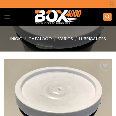
Saltar
al
contenido
INICIO
/
CATALOGO
/
VARIOS
/
LUBRICANTES
Añadir
a la
lista de
deseos