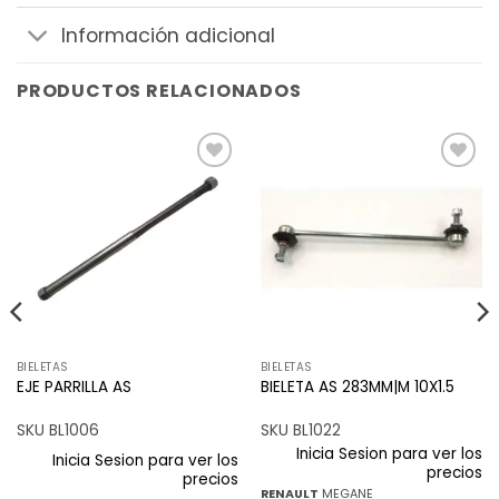
Información adicional
PRODUCTOS RELACIONADOS
Añadir
Añadir
a la
a la
lista de
lista de
deseos
deseos
BIELETAS
BIELETAS
EJE PARRILLA AS
BIELETA AS 283MM|M 10X1.5
SKU BL1006
SKU BL1022
Inicia Sesion para ver los
Inicia Sesion para ver los
precios
precios
RENAULT
MEGANE