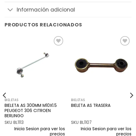
Información adicional
PRODUCTOS RELACIONADOS
Añadir
Añadir
a la
a la
lista de
lista de
deseos
deseos
BIELETAS
BIELETAS
BIELETA AS 300MM M10X1.5
BIELETA AS TRASERA
PEUGEOT 306 CITROEN
BERLINGO
SKU BL1113
SKU BL1107
Inicia Sesion para ver los
Inicia Sesion para ver los
precios
precios