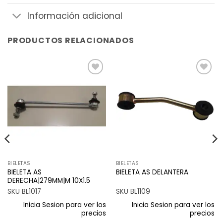
Información adicional
PRODUCTOS RELACIONADOS
Añadir
Añadir
a la
a la
lista de
lista de
deseos
deseos
BIELETAS
BIELETAS
BIELETA AS
BIELETA AS DELANTERA
DERECHA|279MM|M 10X1.5
SKU BL1017
SKU BL1109
Inicia Sesion para ver los
Inicia Sesion para ver los
precios
precios