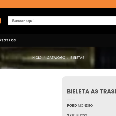
Buscar:
OSOTROS
INICIO
/
CATALOGO
/
BIELETAS
BIELETA AS TRAS
Añadir
a la
lista de
deseos
FORD
MONDEO
SKU:
BL1202