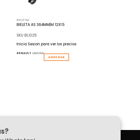
BIELETAS
BIELETA AS 364MM|M 12X1.5
SKU BL1025
Inicia Sesion para ver los precios
RENAULT
LAGUNA
AGREGAR
as?