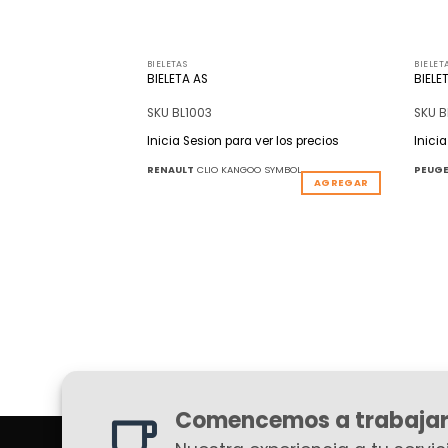
BIELETAS
BIELET
279MM|M 10X1.5
BIELETA AS
BIELE
SKU BL1003
SKU B
r los precios
Inicia Sesion para ver los precios
Inici
RENAULT
CLIO KANGOO SYMBOL
PEUG
REGAR
AGREGAR
Comencemos a trabajar