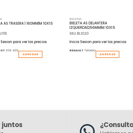
AS
BIELETAS
BIELETA AS DELANTERA
TA AS TRASERA | 160MM|M 10X1.5
IZQUIERDA|256MM|M 10X1.5
L1115
SKU BL1020
a Sesion para ver los precios
Inicia Sesion para ver los precios
EOT
306 406
RENAULT
TWINGO
AGREGAR
AGREGAR
 juntos
¿Consult