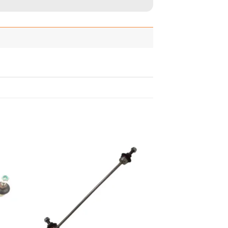
adir
Añadir
 la
a la
ista
lista
de
de
seos
deseos