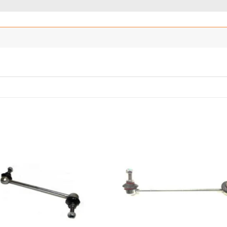
Añadir
Añ
a la
a
lista
l
de
deseos
de