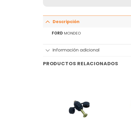
Descripción
FORD
MONDEO
Información adicional
PRODUCTOS RELACIONADOS
Añadir
Añadir
a la
a la
lista
lista
de
de
deseos
deseos