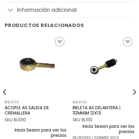
Información adicional
PRODUCTOS RELACIONADOS
Añadir
Añadir
a la
a la
lista de
lista de
deseos
deseos
BIELETAS
BIELETAS
ACOPLE AS SALIDA DE
BIELETA AS DELANTERA |
CREMALLERA
112MM|M 12X1.5
SKU BL1010
SKU BL1110
Inicia Sesion para ver los
Inicia Sesion para ver los
precios
precios
DELANTERA | 112MM|M 12X1.5