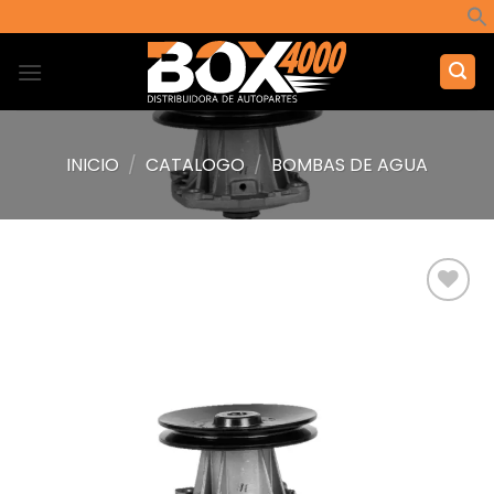
Saltar
al
contenido
INICIO
/
CATALOGO
/
BOMBAS DE AGUA
Añadir
a la
lista de
deseos