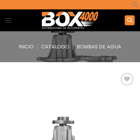
Saltar
al
contenido
INICIO
/
CATALOGO
/
BOMBAS DE AGUA
Añadir
a la
lista de
deseos