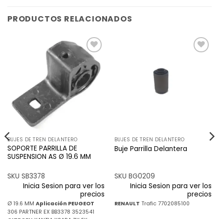
PRODUCTOS RELACIONADOS
Añadir
Añadir
a la
a la
lista de
lista de
deseos
deseos
BUJES DE TREN DELANTERO
BUJES DE TREN DELANTERO
SOPORTE PARRILLA DE
Buje Parrilla Delantera
SUSPENSION AS Ø 19.6 MM
SKU SB3378
SKU BG0209
Inicia Sesion para ver los
Inicia Sesion para ver los
precios
precios
Ø 19.6 MM
Aplicación
PEUGEOT
RENAULT
Trafic 7702085100
306 PARTNER EX BB3378 3523541