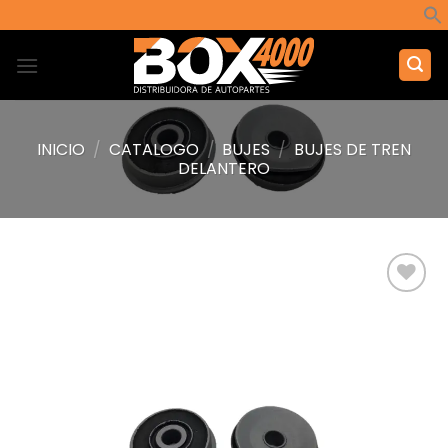
Saltar
al
contenido
INICIO
/
CATALOGO
/
BUJES
/
BUJES DE TREN
DELANTERO
Añadir
a la
lista de
deseos