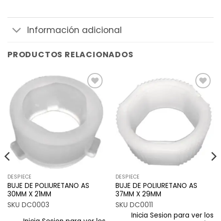
Información adicional
PRODUCTOS RELACIONADOS
Añadir
Añadir
a la
a la
lista de
lista de
deseos
deseos
DESPIECE
DESPIECE
BUJE DE POLIURETANO AS
BUJE DE POLIURETANO AS
30MM X 21MM
37MM X 29MM
SKU DC0003
SKU DC0011
Inicia Sesion para ver los