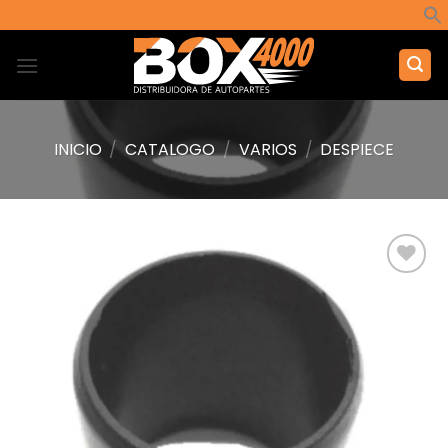
Saltar
al
contenido
INICIO
/
CATALOGO
/
VARIOS
/
DESPIECE
Añadir
a la
lista de
deseos