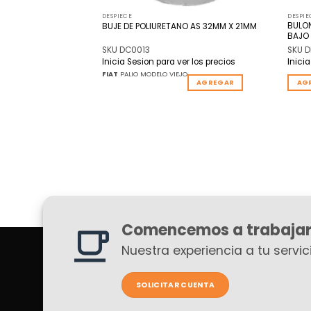
DESPIECE
DESPIE
INA AS MEDIDA
BULON
BUJE DE POLIURETANO AS 32MM X 21MM
BAJO
SKU DC0013
SKU 
r los precios
Inicia Sesion para ver los precios
Inici
FORD
F100
FIAT
PALIO MODELO VIEJO
AGREGAR
AG
Comencemos a trabajar
Nuestra experiencia a tu servici
SOLICITAR CUENTA