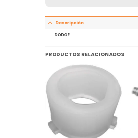
Descripción
DODGE
PRODUCTOS RELACIONADOS
Añadir
Añadir
a la
a la
lista
lista
de
de
deseos
deseos