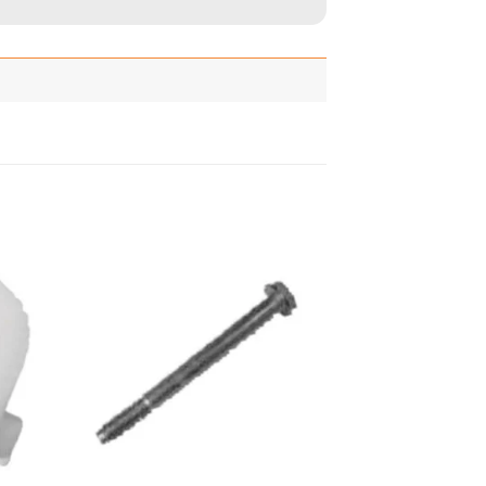
adir
Añadir
 la
a la
ista
lista
de
de
seos
deseos