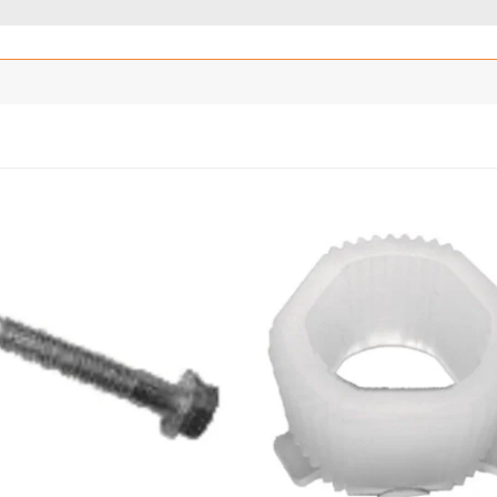
Añadir
Añ
a la
a
lista
l
de
deseos
de