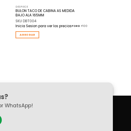
DESPIECE
BULON TACO DE CABINA AS MEDIDA
BAJO ALA 165MM
SKU DBT004
Inicia Sesion para ver los precios
T
FORD
F100
AGREGAR
as?
or WhatsApp!