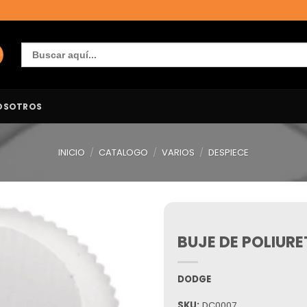
Buscar:
OSOTROS
INICIO
/
CATALOGO
/
VARIOS
/
DESPIECE
BUJE DE POLIUR
Añadir
a la
lista de
deseos
DODGE
SKU:
DC0007