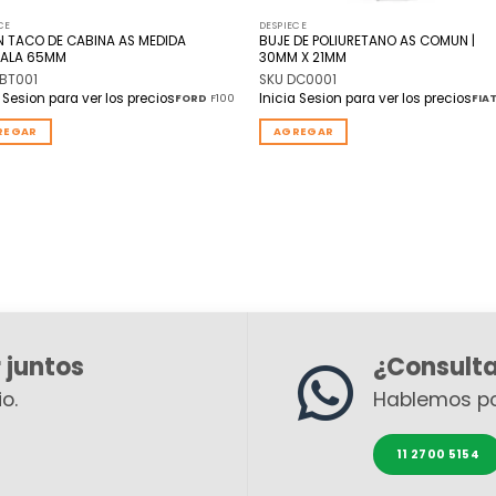
CE
DESPIECE
 TACO DE CABINA AS MEDIDA
BUJE DE POLIURETANO AS COMUN |
 ALA 65MM
30MM X 21MM
DBT001
SKU DC0001
a Sesion para ver los precios
Inicia Sesion para ver los precios
FORD
F100
FIA
REGAR
AGREGAR
 juntos
¿Consult
o.
Hablemos p
11 2700 5154