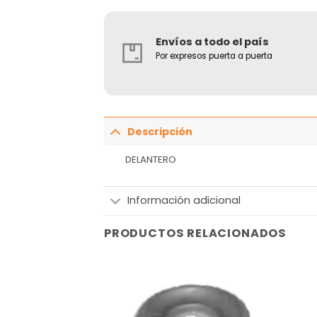
Envíos a todo el país
Por expresos puerta a puerta
Descripción
DELANTERO
Información adicional
PRODUCTOS RELACIONADOS
Añadir
Añadir
a la
a la
lista
lista
de
de