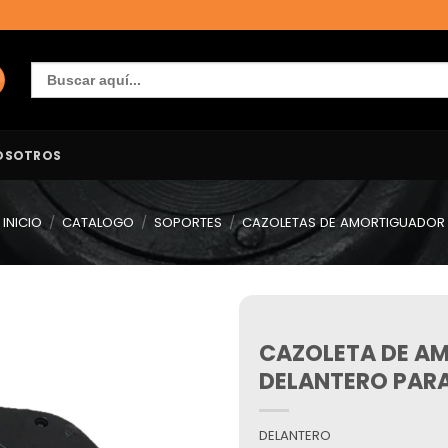
Buscar:
OSOTROS
INICIO
/
CATALOGO
/
SOPORTES
/
CAZOLETAS DE AMORTIGUADOR
CAZOLETA DE A
Añadir
a la
DELANTERO PARA
lista de
deseos
DELANTERO