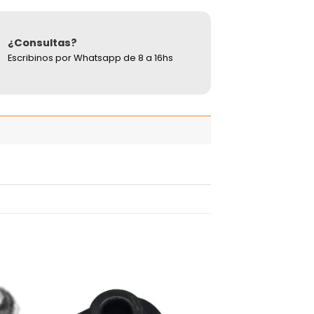
¿Consultas?
Escribinos por Whatsapp de 8 a 16hs
adir
Añadir
 la
a la
ista
lista
de
de