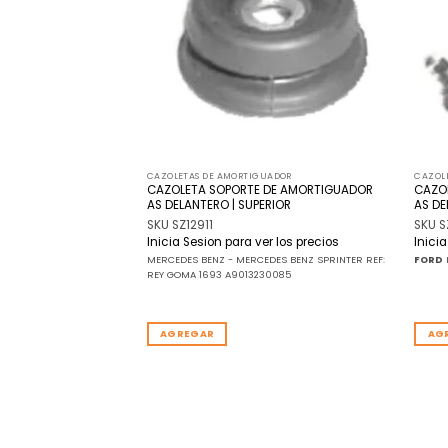
deseos
deseos
UADOR
CAZOLETAS DE AMORTIGUADOR
CAZOL
DE AMORTIGUADOR
CAZOLETA SOPORTE DE AMORTIGUADOR
CAZO
CRAPODINA
AS DELANTERO | SUPERIOR
AS D
SKU SZ12911
SKU S
r los precios
Inicia Sesion para ver los precios
Inici
T SONIC SPIN PRISMA 2013
MERCEDES BENZ - MERCEDES BENZ SPRINTER REF:
FORD
X 044.2588
REY GOMA 1693 A9013230085
AGREGAR
AG