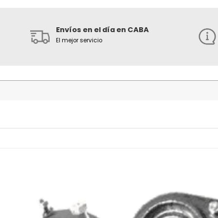
Envíos en el día en CABA
El mejor servicio
Añadir
Añ
a la
a
lista
l
de