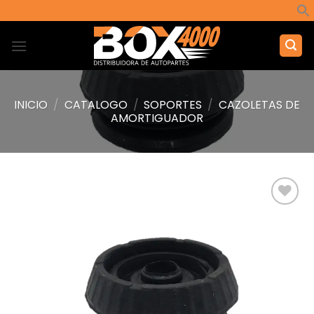
Saltar
al
contenido
INICIO
/
CATALOGO
/
SOPORTES
/
CAZOLETAS DE
AMORTIGUADOR
Añadir
a la
lista de
deseos