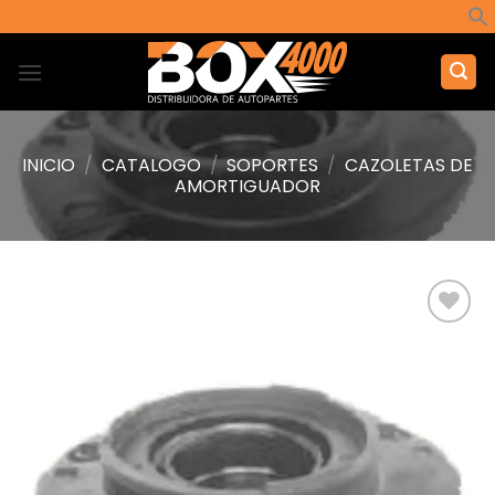
Saltar
al
contenido
INICIO
/
CATALOGO
/
SOPORTES
/
CAZOLETAS DE
AMORTIGUADOR
Añadir
a la
lista de
deseos