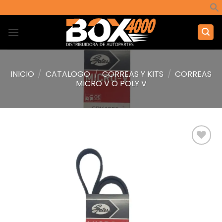
Saltar
al
contenido
INICIO
/
CATALOGO
/
CORREAS Y KITS
/
CORREAS
MICRO V O POLY V
Añadir
a la
lista de
deseos