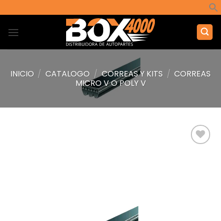
Saltar
al
contenido
INICIO
/
CATALOGO
/
CORREAS Y KITS
/
CORREAS
MICRO V O POLY V
Añadir
a la
lista de
deseos