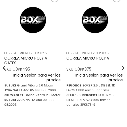
Añadir
Añadir
a la
a la
lista de
lista de
deseos
deseos
CORREAS MICRO V O POLY V
CORREAS MICRO V O POLY V
CORREA MICRO POLY V
CORREA MICRO POLY V
GATES
SKU G3PK495
SKU G3PK875
Inicia Sesion para ver los
Inicia Sesion para ver los
precios
precios
SUZUKI
Grand Vitara 2.0 Motor
PEUGEOT
BOXER 2.5 L DIESEL TD
J20A NAFTA Año 05.1998 - 11.2009
LARGO: 880 mm : 3 canales
CHEVROLET
Grand Vitara 2.0 Motor
3PK875-9
PEUGEOT
BOXER 2.5 L
SUZUKI
J20A NAFTA Año 09.1999 -
DIESEL TD LARGO: 880 mm : 3
08.2003
canales 3PK875-9