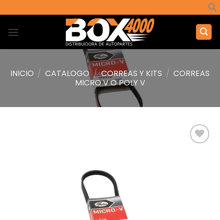
Saltar
al
contenido
INICIO
/
CATALOGO
/
CORREAS Y KITS
/
CORREAS
MICRO V O POLY V
Añadir
a la
lista de
deseos