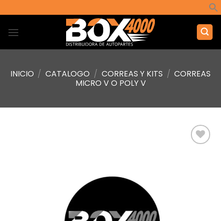
Saltar
al
contenido
INICIO
/
CATALOGO
/
CORREAS Y KITS
/
CORREAS
MICRO V O POLY V
Añadir
a la
lista de
deseos