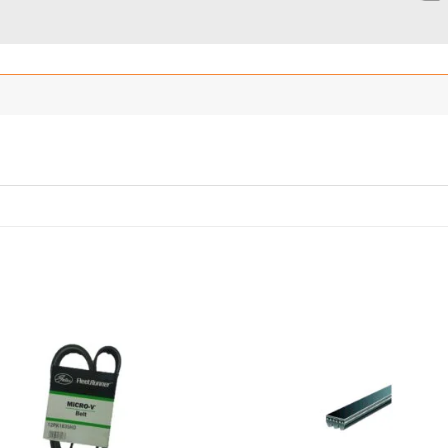
Añadir
Añ
a la
a
lista
l
de
deseos
de