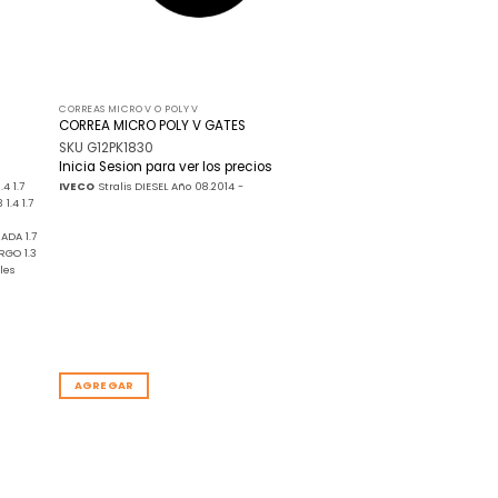
CORREAS MICRO V O POLY V
CORREA MICRO POLY V GATES
SKU G12PK1830
Inicia Sesion para ver los precios
4 1.7
IVECO
Stralis DIESEL Año 08.2014 -
1.4 1.7
RADA 1.7
RGO 1.3
les
AGREGAR