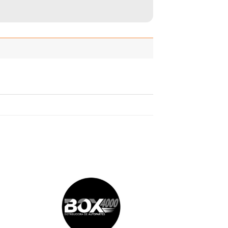
adir
Añadir
 la
a la
ista
lista
de
de
seos
deseos