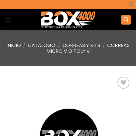
Saltar
al
contenido
INICIO
/
CATALOGO
/
CORREAS Y KITS
/
CORREAS
MICRO V O POLY V
Añadir
a la
lista de
deseos