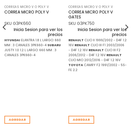
CORREAS MICRO V O POLY V
CORREAS MICRO V O POLY V
CORREA MICRO POLY V
CORREA MICRO POLY V
GATES
SKU G3PK660
SKU G3PK750
Inicia Sesion para ver los
Inicia Sesion para ver los
precios
precios
HYUNDAI
ELANTRA 1.8 L LARGO: 660
RENAULT
CLIO II 1999/2002 - D4F 1.2
MM : 3 CANALES 3PK660-4
SUBARU
16V
RENAULT
CLIO III F1 2003/2006
JUSTY 1.0 1.2 L LARGO: 660 MM : 3
- D4F 1.2 16V
RENAULT
CLIO III F2
CANALES 3PK660-4
2006/2012 - D4F 1.2 16V
RENAULT
CLIO MIO 2012/2016 - D4F 1.2 16V
TOYOTA
CAMRY F2 1991/2002 - 5S-
FE 2.2
AGREGAR
AGREGAR