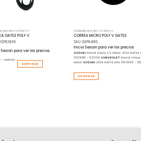
S MICRO V O POLY V
CORREAS MICRO V O POLY V
A GATES POLY V
CORREA MICRO POLY V GATES
12PK1835
SKU G3PK495
Inicia Sesion para ver los precios
a Sesion para ver los precios
SUZUKI
Grand Vitara 2.0 Motor J20A NAFTA 
05.1998 - 11.2009
CHEVROLET
Grand Vitara 
 - VARIOS -
Motor
SUZUKI
J20A NAFTA Año 09.1999 - 08
AGREGAR
AGREGAR