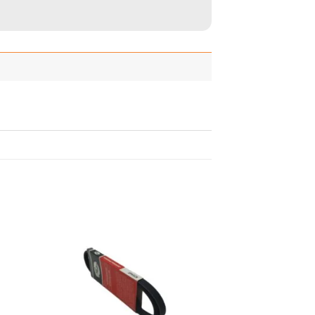
adir
Añadir
 la
a la
ista
lista
de
de
seos
deseos