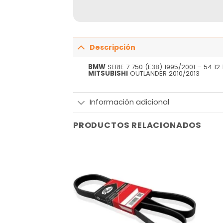
Descripción
BMW
SERIE 7 750 (E38) 1995/2001 – 54 12 1
MITSUBISHI
OUTLANDER 2010/2013
Información adicional
PRODUCTOS RELACIONADOS
Añadir
Añadir
a la
a la
lista
lista
de
de
deseos
deseos