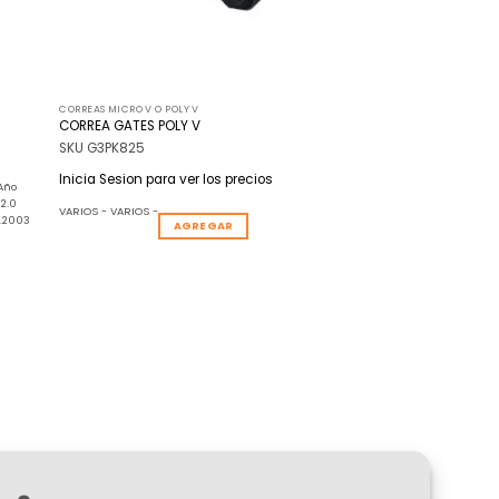
CORREAS MICRO V O POLY V
CORREA GATES POLY V
SKU G3PK825
Inicia Sesion para ver los precios
Año
2.0
VARIOS - VARIOS -
.2003
AGREGAR