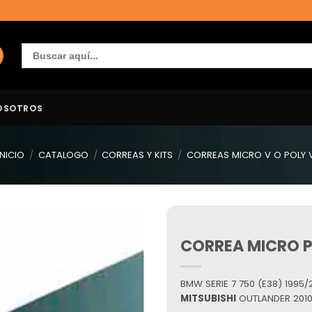
Buscar:
OSOTROS
INICIO
/
CATALOGO
/
CORREAS Y KITS
/
CORREAS MICRO V O POLY 
CORREA MICRO P
Añadir
a la
lista de
deseos
BMW SERIE 7 750 (E38) 1995/20
MITSUBISHI
OUTLANDER 2010