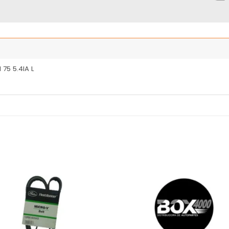
 75 5.4IA L
Añadir
Añ
a la
a
lista
l
de
deseos
de