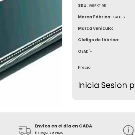
SKU:
G6PK1195
Marca Fábrica:
GATES
Marca vehículo:
Código de fábrica:
OEM:
'-
Precio:
Inicia Sesion 
Envíos en el día en CABA
El mejor servicio