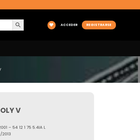
BOTÓN DE BÚSQUEDA
ACCEDER
REGISTRARSE
V
OLY V
01 – 54 12 1 75 5.4IA L
/2013