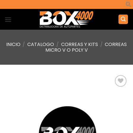
Saltar
al
contenido
INICIO
/
CATALOGO
/
CORREAS Y KITS
/
CORREAS
MICRO V O POLY V
Añadir
a la
lista de
deseos