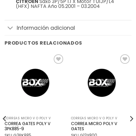
CITROEN
Saxo 3P/5P 1.1 X Motor TU1JP/L4
(HFX) NAFTA Año 05.2001 – 03.2004
Información adicional
PRODUCTOS RELACIONADOS
Añadir
Añadir
a la
a la
lista de
lista de
deseos
deseos
CORREAS MICRO V O POLY V
CORREAS MICRO V O POLY V
CORREA GATES POLY V
CORREA MICRO POLY V
3PK885-9
GATES
SKU G3PK885
SKU G13X800