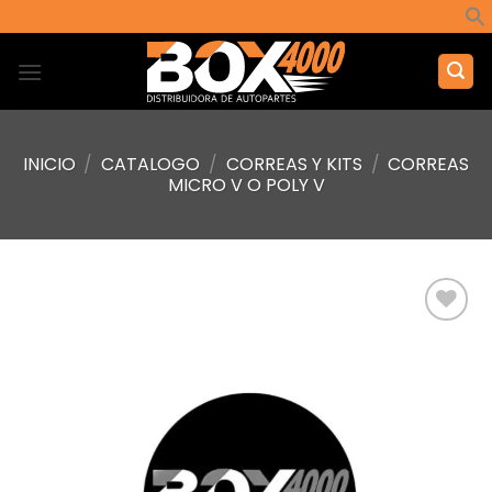
Saltar
al
contenido
INICIO
/
CATALOGO
/
CORREAS Y KITS
/
CORREAS
MICRO V O POLY V
Añadir
a la
lista de
deseos