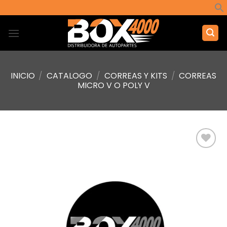
Saltar
al
contenido
INICIO
/
CATALOGO
/
CORREAS Y KITS
/
CORREAS
MICRO V O POLY V
Añadir
a la
lista de
deseos