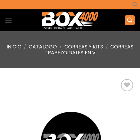
Saltar
al
contenido
INICIO
/
CATALOGO
/
CORREAS Y KITS
/
CORREAS
TRAPEZOIDALES EN V
Añadir
a la
lista de
deseos