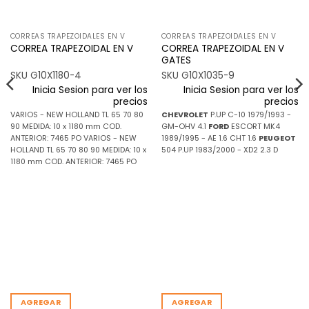
CORREAS TRAPEZOIDALES EN V
CORREAS TRAPEZOIDALES EN V
CORREA TRAPEZOIDAL EN V
CORREA TRAPEZOIDAL EN V
GATES
SKU G10X1180-4
SKU G10X1035-9
Inicia Sesion para ver los
Inicia Sesion para ver los
precios
precios
VARIOS - NEW HOLLAND TL 65 70 80
CHEVROLET
P.UP C-10 1979/1993 -
90 MEDIDA: 10 x 1180 mm COD.
GM-OHV 4.1
FORD
ESCORT MK4
ANTERIOR: 7465 PO VARIOS - NEW
1989/1995 - AE 1.6 CHT 1.6
PEUGEOT
HOLLAND TL 65 70 80 90 MEDIDA: 10 x
504 P.UP 1983/2000 - XD2 2.3 D
1180 mm COD. ANTERIOR: 7465 PO
AGREGAR
AGREGAR