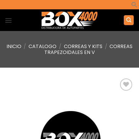
Saltar
al
contenido
INICIO
/
CATALOGO
/
CORREAS Y KITS
/
CORREAS
TRAPEZOIDALES EN V
Añadir
a la
lista de
deseos