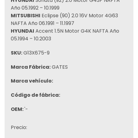
HYUNDAI
Sonata (92) 2.0 Motor G43P NAFTA
Año 05.1992 – 10.1999
MITSUBISHI
Eclipse (90) 2.0 16V Motor 4G63
NAFTA Año 06.1991 – 11.1997
HYUNDAI
Accent 1.5N Motor G4K NAFTA Año
05.1994 – 10.2003
SKU:
G13X675-9
Marca Fábrica:
GATES
Marca vehículo:
Código de fábrica:
OEM:
'-
Precio: