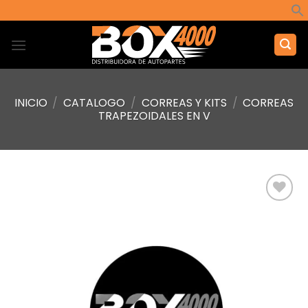
Saltar
al
contenido
INICIO
/
CATALOGO
/
CORREAS Y KITS
/
CORREAS
TRAPEZOIDALES EN V
Añadir
a la
lista de
deseos