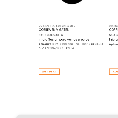
EN V
CORREAS TRAPEZOIDALES EN V
CORREA
CORREA EN V GATES
CORRE
SKU G10X690-4
SKU 
Inicia Sesion para ver los precios
Inici
r los precios
VARIOS -
RENAULT
19 F2 1993/2000 - E6J-700 1.4
RENAULT
Aplica
CLIO I F1 1994/1996 - E7J 1.4
AGREGAR
AG