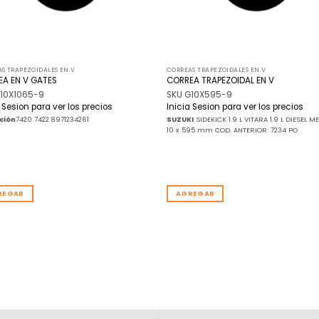
S TRAPEZOIDALES EN V
CORREAS TRAPEZOIDALES EN V
A EN V GATES
CORREA TRAPEZOIDAL EN V
G10X1065-9
SKU G10X595-9
a Sesion para ver los precios
Inicia Sesion para ver los precios
ción
7420 7422 8971234261
SUZUKI
SIDEKICK 1.9 L VITARA 1.9 L DIESEL M
10 x 595 mm COD. ANTERIOR: 7234 PO
REGAR
AGREGAR