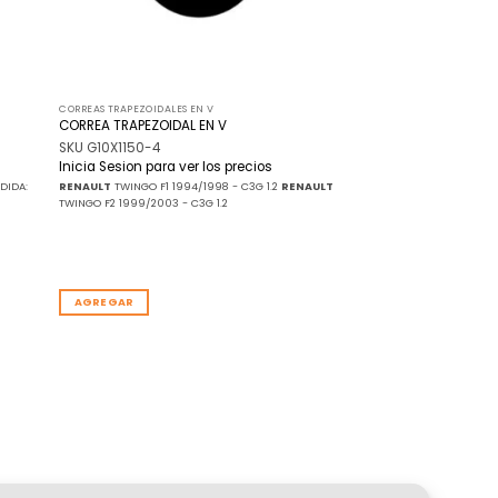
CORREAS TRAPEZOIDALES EN V
CORREA TRAPEZOIDAL EN V
SKU G10X1150-4
Inicia Sesion para ver los precios
EDIDA:
RENAULT
TWINGO F1 1994/1998 - C3G 1.2
RENAULT
TWINGO F2 1999/2003 - C3G 1.2
AGREGAR