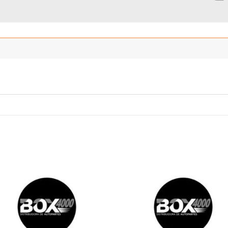
Añadir
Añ
a la
a
lista
l
de
deseos
de