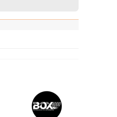
adir
Añadir
 la
a la
ista
lista
de
de
seos
deseos