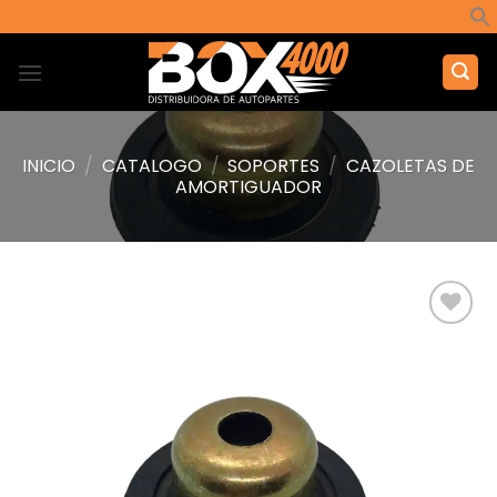
Saltar
al
contenido
INICIO
/
CATALOGO
/
SOPORTES
/
CAZOLETAS DE
AMORTIGUADOR
Añadir
a la
lista de
deseos