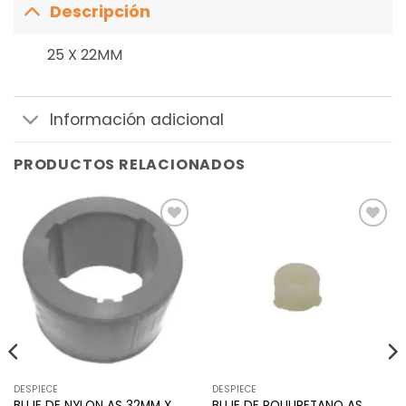
Descripción
25 X 22MM
Información adicional
PRODUCTOS RELACIONADOS
Añadir
Añadir
a la
a la
lista de
lista de
deseos
deseos
DESPIECE
DESPIECE
BUJE DE NYLON AS 32MM X
BUJE DE POLIURETANO AS