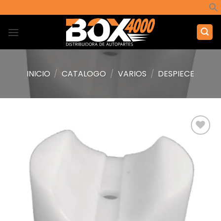
Saltar
al
contenido
INICIO
/
CATALOGO
/
VARIOS
/
DESPIECE
Añadir
a la
lista de
deseos