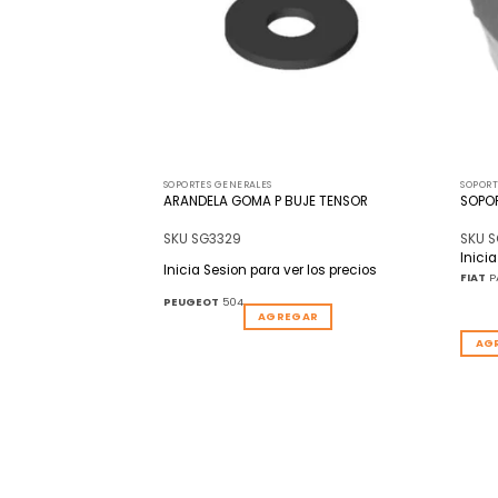
SOPORTES GENERALES
SOPORT
CAPE AS ANILLO
ARANDELA GOMA P BUJE TENSOR
SOPOR
SKU SG3329
SKU 
r los precios
Inici
Inicia Sesion para ver los precios
DUNA REGATTA UNO REF:
FIAT
P
5 VW
VOLKSWAGEN
GOL
PEUGEOT
504
AGREGAR
AG