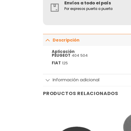
Envíos a todo el país
Por expresos puerta a puerta
Descripción
Aplicación
PEUGEOT
404 504
FIAT
125
Información adicional
PRODUCTOS RELACIONADOS
Añadir
Añadir
a la
a la
lista
lista
de
de
deseos
deseos