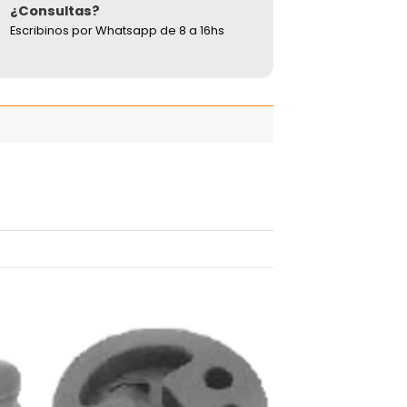
¿Consultas?
Escribinos por Whatsapp de 8 a 16hs
adir
Añadir
 la
a la
ista
lista
de
de
seos
deseos