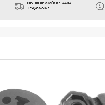
Envíos en el día en CABA
El mejor servicio
Añadir
Añ
a la
a
lista
l
de
deseos
de