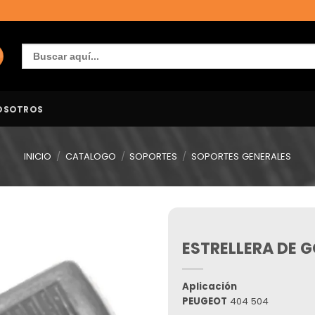
Buscar:
OSOTROS
INICIO
/
CATALOGO
/
SOPORTES
/
SOPORTES GENERALES
ESTRELLERA DE 
Añadir
a la
lista de
deseos
Aplicación
PEUGEOT
404 504