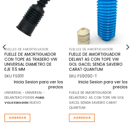
Añadir
Añadir
a la
a la
lista de
lista de
deseos
deseos
FUELLES DE AMORTIGUADOR
FUELLES DE AMORTIGUADOR
FUELLE DE AMORTIGUADOR
FUELLE DE AMORTIGUADOR
CON TOPE AS TRASERO VW
DELANT AS CON TOPE VW
UNIVERSAL DIAMETRO DE
GOL GACEL SENDA SAVEIRO
EJE 11.5 MM
CARAT QUANTUM
SKU FS9111
SKU FS9090-T
Inicia Sesion para ver los
Inicia Sesion para ver los
precios
precios
UNIVERSAL - UNIVERSAL -
FUELLE DE AMORTIGUADOR
DELANTERO FS9105
FORD
DELANTERO AS CON TOPE VW GOL
VOLKSWAGEN
NUEVO
GACEL SENDA SAVEIRO CARAT
QUANTUM
AGREGAR
AGREGAR