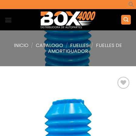
Saltar
al
contenido
INICIO
/
CATALOGO
/
FUELLES
/
FUELLES DE
AMORTIGUADOR
Añadir
a la
lista de
deseos