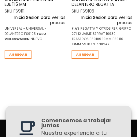
EJE 11.5 MM
DELANTERO REGATTA
SKU FS9111
SKU FS9105
Inicia Sesion para ver los
Inicia Sesion para ver los
precios
precios
UNIVERSAL - UNIVERSAL -
FIAT
REGATTA Y OTROS REF: GRIFFO
DELANTERO FS9105
FORD
271 12 JAIME SERRAT 10930
VOLKSWAGEN
NUEVO
TRASEROS FS9109 10MM FS9110
13MM 5978771 7718247
AGREGAR
AGREGAR
Comencemos a trabajar
juntos
Nuestra experiencia a tu