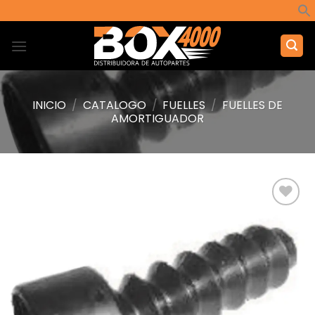
Saltar
al
contenido
INICIO
/
CATALOGO
/
FUELLES
/
FUELLES DE
AMORTIGUADOR
Añadir
a la
lista de
deseos