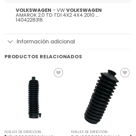
VOLKSWAGEN
– VW
VOLKSWAGEN
AMAROK 2.0 TD TDI 4X2 4X4 2010 …
1404228318
Información adicional
PRODUCTOS RELACIONADOS
Añadir
Añadir
a la
a la
lista de
lista de
deseos
deseos
FUELLES DE DIRECCION
FUELLES DE DIRECCION