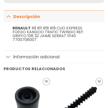
Descripción
RENAULT
R9 R11 R18 R19 CLIO EXPRESS
FUEGO KANGOO TRAFIC TWINGO REF:
GRIFFO 106 32 JAIME SERRAT 11140
7700706007
Información adicional
PRODUCTOS RELACIONADOS
Añadir
Añadir
a la
a la
lista de
lista de
deseos
deseos